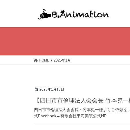
コ
ナ
ン
ビ
テ
ゲ
ン
ー
ツ
シ
へ
ョ
ス
ン
キ
に
ッ
移
HOME
2025年1月
プ
動
2025年1月13日
【四日市市倫理法人会会長 竹本晃一
四日市市倫理法人会会長・竹本晃一様よりご依頼をい
式Facebook→有限会社東海美装公式HP