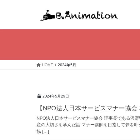
コ
ナ
ン
ビ
テ
ゲ
ン
ー
ツ
シ
へ
ョ
ス
ン
キ
に
ッ
移
HOME
2024年5月
プ
動
2024年5月29日
【NPO法人日本サービスマナー協会
NPO法人日本サービスマナー協会 理事長である沢野
産の大切さを学んだ話 マナー講師を目指して夢を叶
協 […]